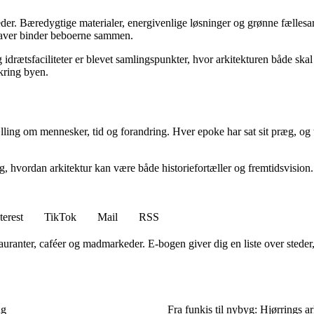
heder. Bæredygtige materialer, energivenlige løsninger og grønne fælles
 haver binder beboerne sammen.
 idrætsfaciliteter er blevet samlingspunkter, hvor arkitekturen både skal
kring byen.
ælling om mennesker, tid og forandring. Hver epoke har sat sit præg, og 
ing, hvordan arkitektur kan være både historiefortæller og fremtidsvisio
terest
TikTok
Mail
RSS
auranter, caféer og madmarkeder. E-bogen giver dig en liste over steder
ng
Fra funkis til nybyg: Hjørrings ar