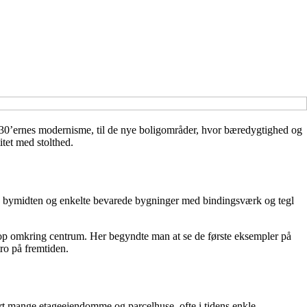
30’ernes modernisme, til de nye boligområder, hvor bæredygtighed og
itet med stolthed.
ing bymidten og enkelte bevarede bygninger med bindingsværk og tegl
d op omkring centrum. Her begyndte man at se de første eksempler på
tro på fremtiden.
rt mange etageejendomme og parcelhuse, ofte i tidens enkle,