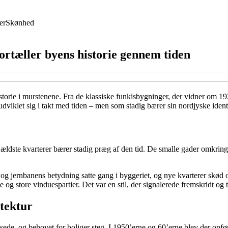
er
Skønhed
fortæller byens historie gennem tiden
rie i murstenene. Fra de klassiske funkisbygninger, der vidner om 19
 udviklet sig i takt med tiden – men som stadig bærer sin nordjyske ident
s ældste kvarterer bærer stadig præg af den tid. De smalle gader omkr
n og jernbanens betydning satte gang i byggeriet, og nye kvarterer skø
ge og store vinduespartier. Det var en stil, der signalerede fremskridt og 
itektur
de, og behovet for boliger steg. I 1950’erne og 60’erne blev der opfø