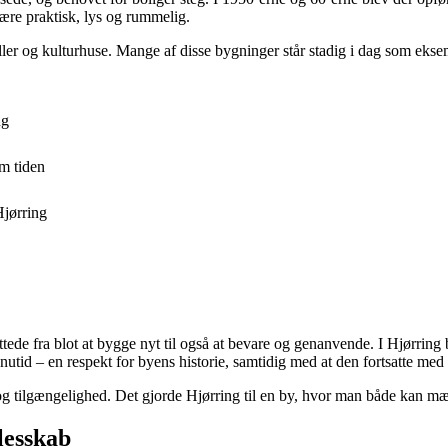
være praktisk, lys og rummelig.
aller og kulturhuse. Mange af disse bygninger står stadig i dag som ekse
ng
em tiden
Hjørring
de fra blot at bygge nyt til også at bevare og genanvende. I Hjørring be
nutid – en respekt for byens historie, samtidig med at den fortsatte med 
 tilgængelighed. Det gjorde Hjørring til en by, hvor man både kan mæ
lesskab