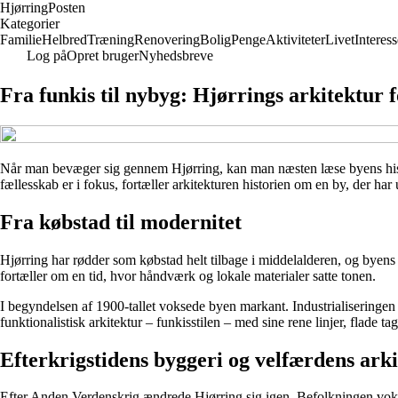
Hjørring
Posten
Kategorier
Familie
Helbred
Træning
Renovering
Bolig
Penge
Aktiviteter
Livet
Interess
Log på
Opret bruger
Nyhedsbreve
Fra funkis til nybyg: Hjørrings arkitektur 
Når man bevæger sig gennem Hjørring, kan man næsten læse byens histo
fællesskab er i fokus, fortæller arkitekturen historien om en by, der har
Fra købstad til modernitet
Hjørring har rødder som købstad helt tilbage i middelalderen, og byen
fortæller om en tid, hvor håndværk og lokale materialer satte tonen.
I begyndelsen af 1900-tallet voksede byen markant. Industrialiseringe
funktionalistisk arkitektur – funkisstilen – med sine rene linjer, flade ta
Efterkrigstidens byggeri og velfærdens ark
Efter Anden Verdenskrig ændrede Hjørring sig igen. Befolkningen vokse