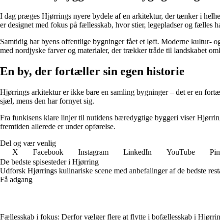
I dag præges Hjørrings nyere bydele af en arkitektur, der tænker i hel
er designet med fokus på fællesskab, hvor stier, legepladser og fælles
Samtidig har byens offentlige bygninger fået et løft. Moderne kultur- og
med nordjyske farver og materialer, der trækker tråde til landskabet om
En by, der fortæller sin egen historie
Hjørrings arkitektur er ikke bare en samling bygninger – det er en fort
sjæl, mens den har fornyet sig.
Fra funkisens klare linjer til nutidens bæredygtige byggeri viser Hjørr
fremtiden allerede er under opførelse.
Del og vær venlig
X
Facebook
Instagram
LinkedIn
YouTube
Pin
De bedste spisesteder i Hjørring
Udforsk Hjørrings kulinariske scene med anbefalinger af de bedste rest
Få adgang
Fællesskab i fokus: Derfor vælger flere at flytte i bofællesskab i Hjørri