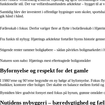
funktionelle stil. Det var velfærdssamfundets arkitektur – bygget til at 
Samtidig blev der investeret i offentlige bygninger som skoler, sportsh
gik hånd i hånd.
Fællesskab i fokus: Derfor vælger flere at flytte i bofællesskab i Hjørri
Fra funkis til nybyg: Hjørrings arkitektur fortæller byens historie genn
Stigende renter rammer boligkøbere – sådan påvirkes boligmarkedet i 
Naturen som nabo: Hjørrings mest eftertragtede boligområder
Byfornyelse og respekt for det gamle
I 1980’erne og 90’erne begyndte en ny bølge af byfornyelse. Fokus flytte
butikker, kontorer eller boliger. Det skabte en balance mellem fortid og 
Bymidten blev gradvist fornyet med fokus på byrum, grønne områder og
Nutidens nybyggeri – bæredygtighed og fæl