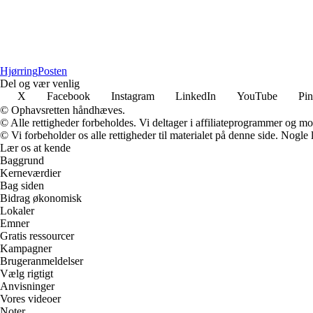
Hjørring
Posten
Del og vær venlig
X
Facebook
Instagram
LinkedIn
YouTube
Pin
© Ophavsretten håndhæves.
© Alle rettigheder forbeholdes. Vi deltager i affiliateprogrammer og mo
© Vi forbeholder os alle rettigheder til materialet på denne side. Nogle
Lær os at kende
Baggrund
Kerneværdier
Bag siden
Bidrag økonomisk
Lokaler
Emner
Gratis ressourcer
Kampagner
Brugeranmeldelser
Vælg rigtigt
Anvisninger
Vores videoer
Noter