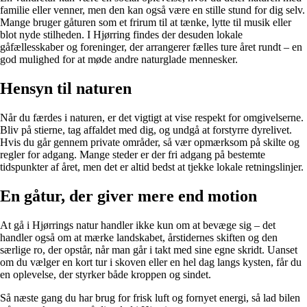
familie eller venner, men den kan også være en stille stund for dig selv.
Mange bruger gåturen som et frirum til at tænke, lytte til musik eller
blot nyde stilheden. I Hjørring findes der desuden lokale
gåfællesskaber og foreninger, der arrangerer fælles ture året rundt – en
god mulighed for at møde andre naturglade mennesker.
Hensyn til naturen
Når du færdes i naturen, er det vigtigt at vise respekt for omgivelserne.
Bliv på stierne, tag affaldet med dig, og undgå at forstyrre dyrelivet.
Hvis du går gennem private områder, så vær opmærksom på skilte og
regler for adgang. Mange steder er der fri adgang på bestemte
tidspunkter af året, men det er altid bedst at tjekke lokale retningslinjer.
En gåtur, der giver mere end motion
At gå i Hjørrings natur handler ikke kun om at bevæge sig – det
handler også om at mærke landskabet, årstidernes skiften og den
særlige ro, der opstår, når man går i takt med sine egne skridt. Uanset
om du vælger en kort tur i skoven eller en hel dag langs kysten, får du
en oplevelse, der styrker både kroppen og sindet.
Så næste gang du har brug for frisk luft og fornyet energi, så lad bilen