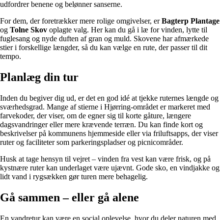
udfordrer benene og belønner sanserne.
For dem, der foretrækker mere rolige omgivelser, er
Bagterp Plantage
og
Tolne Skov
oplagte valg. Her kan du gå i læ for vinden, lytte til
fuglesang og nyde duften af gran og muld. Skovene har afmærkede
stier i forskellige længder, så du kan vælge en rute, der passer til dit
tempo.
Planlæg din tur
Inden du begiver dig ud, er det en god idé at tjekke ruternes længde og
sværhedsgrad. Mange af stierne i Hjørring-området er markeret med
farvekoder, der viser, om de egner sig til korte gåture, længere
dagsvandringer eller mere krævende terræn. Du kan finde kort og
beskrivelser på kommunens hjemmeside eller via friluftsapps, der viser
ruter og faciliteter som parkeringspladser og picnicområder.
Husk at tage hensyn til vejret – vinden fra vest kan være frisk, og på
kystnære ruter kan underlaget være ujævnt. Gode sko, en vindjakke og
lidt vand i rygsækken gør turen mere behagelig.
Gå sammen – eller gå alene
En vandretur kan være en social oplevelse, hvor du deler naturen med