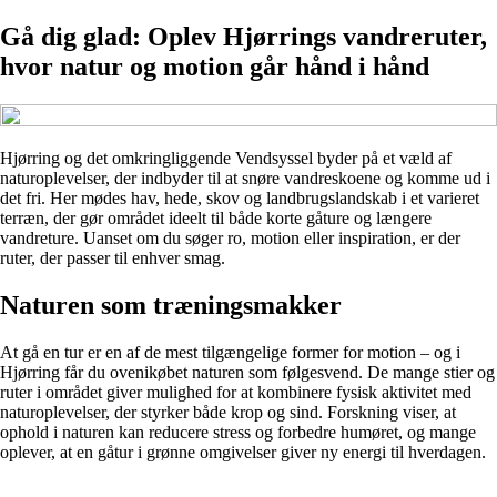
Gå dig glad: Oplev Hjørrings vandreruter,
hvor natur og motion går hånd i hånd
Hjørring og det omkringliggende Vendsyssel byder på et væld af
naturoplevelser, der indbyder til at snøre vandreskoene og komme ud i
det fri. Her mødes hav, hede, skov og landbrugslandskab i et varieret
terræn, der gør området ideelt til både korte gåture og længere
vandreture. Uanset om du søger ro, motion eller inspiration, er der
ruter, der passer til enhver smag.
Naturen som træningsmakker
At gå en tur er en af de mest tilgængelige former for motion – og i
Hjørring får du ovenikøbet naturen som følgesvend. De mange stier og
ruter i området giver mulighed for at kombinere fysisk aktivitet med
naturoplevelser, der styrker både krop og sind. Forskning viser, at
ophold i naturen kan reducere stress og forbedre humøret, og mange
oplever, at en gåtur i grønne omgivelser giver ny energi til hverdagen.