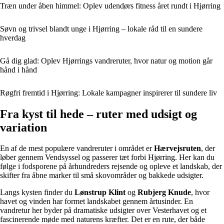
Træn under åben himmel: Oplev udendørs fitness året rundt i Hjørring
Søvn og trivsel blandt unge i Hjørring – lokale råd til en sundere
hverdag
Gå dig glad: Oplev Hjørrings vandreruter, hvor natur og motion går
hånd i hånd
Røgfri fremtid i Hjørring: Lokale kampagner inspirerer til sundere liv
Fra kyst til hede – ruter med udsigt og
variation
En af de mest populære vandreruter i området er
Hærvejsruten
, der
løber gennem Vendsyssel og passerer tæt forbi Hjørring. Her kan du
følge i fodsporene på århundreders rejsende og opleve et landskab, der
skifter fra åbne marker til små skovområder og bakkede udsigter.
Langs kysten finder du
Lønstrup Klint
og
Rubjerg Knude
, hvor
havet og vinden har formet landskabet gennem årtusinder. En
vandretur her byder på dramatiske udsigter over Vesterhavet og et
fascinerende møde med naturens kræfter. Det er en rute, der både