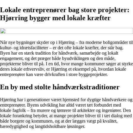
Lokale entreprenører bag store projekter:
Hjørring bygger med lokale kræfter
Når nye bygninger skyder op i Hjørring – fra moderne boligområder til
kultur- og idrætsfaciliteter – er det ofte lokale kræfter, der står bag.
Byen har en stærk tradition for håndværk, samarbejde og lokalt
engagement, og det præger både byudviklingen og den måde,
projekterne bliver til på. I en tid, hvor mange kommuner søger at styrke
deres lokale erhvervsliv, er Hjørring et eksempel på, hvordan lokale
entreprenører kan være drivkraften i store byggeprojekter.
En by med stolte håndværkstraditioner
Hjørring har i generationer været hjemsted for dygtige håndværkere og
entreprenører. Byens udvikling har altid været tæt forbundet med
lokale fagfolk – fra murere og tømrere til arkitekter og ingeniører. Den
lokale forankring betyder, at mange projekter bliver til i tæt dialog med
både borgere og kommunen, og at der lægges vægt på kvalitet,
bæredygtighed og langtidsholdbare løsninger.