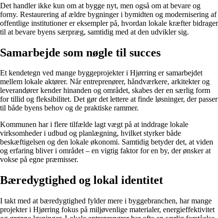
Det handler ikke kun om at bygge nyt, men også om at bevare og
forny. Restaurering af ældre bygninger i bymidten og modernisering af
offentlige institutioner er eksempler på, hvordan lokale kræfter bidrager
til at bevare byens særpræg, samtidig med at den udvikler sig.
Samarbejde som nøgle til succes
Et kendetegn ved mange byggeprojekter i Hjørring er samarbejdet
mellem lokale aktører. Når entreprenører, håndværkere, arkitekter og
leverandører kender hinanden og området, skabes der en særlig form
for tillid og fleksibilitet. Det gør det lettere at finde løsninger, der passer
til både byens behov og de praktiske rammer.
Kommunen har i flere tilfælde lagt vægt på at inddrage lokale
virksomheder i udbud og planlægning, hvilket styrker både
beskæftigelsen og den lokale økonomi. Samtidig betyder det, at viden
og erfaring bliver i området – en vigtig faktor for en by, der ønsker at
vokse på egne præmisser.
Bæredygtighed og lokal identitet
I takt med at bæredygtighed fylder mere i byggebranchen, har mange
projekter i Hjørring fokus på miljøvenlige materialer, energieffektivitet