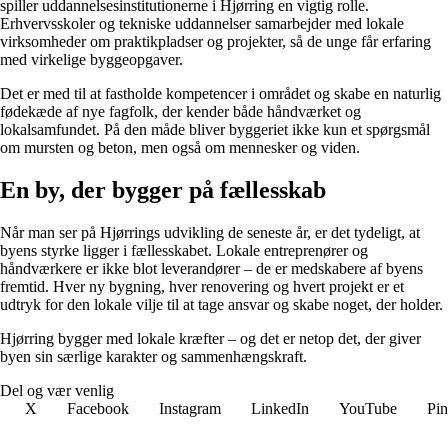
spiller uddannelsesinstitutionerne i Hjørring en vigtig rolle.
Erhvervsskoler og tekniske uddannelser samarbejder med lokale
virksomheder om praktikpladser og projekter, så de unge får erfaring
med virkelige byggeopgaver.
Det er med til at fastholde kompetencer i området og skabe en naturlig
fødekæde af nye fagfolk, der kender både håndværket og
lokalsamfundet. På den måde bliver byggeriet ikke kun et spørgsmål
om mursten og beton, men også om mennesker og viden.
En by, der bygger på fællesskab
Når man ser på Hjørrings udvikling de seneste år, er det tydeligt, at
byens styrke ligger i fællesskabet. Lokale entreprenører og
håndværkere er ikke blot leverandører – de er medskabere af byens
fremtid. Hver ny bygning, hver renovering og hvert projekt er et
udtryk for den lokale vilje til at tage ansvar og skabe noget, der holder.
Hjørring bygger med lokale kræfter – og det er netop det, der giver
byen sin særlige karakter og sammenhængskraft.
Del og vær venlig
X
Facebook
Instagram
LinkedIn
YouTube
Pin