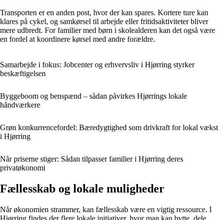
Transporten er en anden post, hvor der kan spares. Kortere ture kan
klares på cykel, og samkørsel til arbejde eller fritidsaktiviteter bliver
mere udbredt. For familier med børn i skolealderen kan det også være
en fordel at koordinere kørsel med andre forældre.
Samarbejde i fokus: Jobcenter og erhvervsliv i Hjørring styrker
beskæftigelsen
Byggeboom og benspænd – sådan påvirkes Hjørrings lokale
håndværkere
Grøn konkurrencefordel: Bæredygtighed som drivkraft for lokal vækst
i Hjørring
Når priserne stiger: Sådan tilpasser familier i Hjørring deres
privatøkonomi
Fællesskab og lokale muligheder
Når økonomien strammer, kan fællesskab være en vigtig ressource. I
Hjørring findes der flere lokale initiativer, hvor man kan bytte, dele