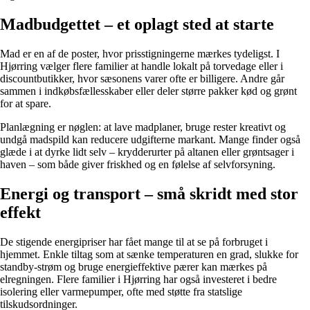
Madbudgettet – et oplagt sted at starte
Mad er en af de poster, hvor prisstigningerne mærkes tydeligst. I
Hjørring vælger flere familier at handle lokalt på torvedage eller i
discountbutikker, hvor sæsonens varer ofte er billigere. Andre går
sammen i indkøbsfællesskaber eller deler større pakker kød og grønt
for at spare.
Planlægning er nøglen: at lave madplaner, bruge rester kreativt og
undgå madspild kan reducere udgifterne markant. Mange finder også
glæde i at dyrke lidt selv – krydderurter på altanen eller grøntsager i
haven – som både giver friskhed og en følelse af selvforsyning.
Energi og transport – små skridt med stor
effekt
De stigende energipriser har fået mange til at se på forbruget i
hjemmet. Enkle tiltag som at sænke temperaturen en grad, slukke for
standby-strøm og bruge energieffektive pærer kan mærkes på
elregningen. Flere familier i Hjørring har også investeret i bedre
isolering eller varmepumper, ofte med støtte fra statslige
tilskudsordninger.