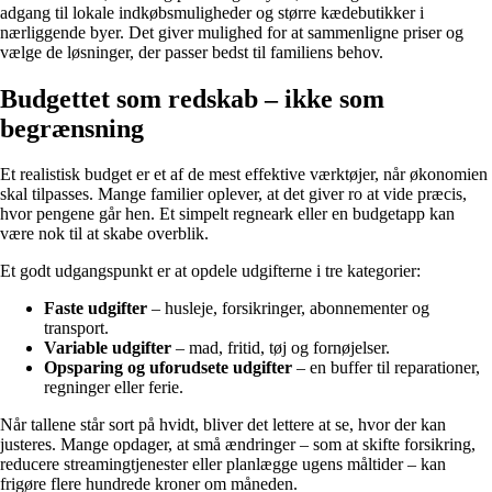
adgang til lokale indkøbsmuligheder og større kædebutikker i
nærliggende byer. Det giver mulighed for at sammenligne priser og
vælge de løsninger, der passer bedst til familiens behov.
Budgettet som redskab – ikke som
begrænsning
Et realistisk budget er et af de mest effektive værktøjer, når økonomien
skal tilpasses. Mange familier oplever, at det giver ro at vide præcis,
hvor pengene går hen. Et simpelt regneark eller en budgetapp kan
være nok til at skabe overblik.
Et godt udgangspunkt er at opdele udgifterne i tre kategorier:
Faste udgifter
– husleje, forsikringer, abonnementer og
transport.
Variable udgifter
– mad, fritid, tøj og fornøjelser.
Opsparing og uforudsete udgifter
– en buffer til reparationer,
regninger eller ferie.
Når tallene står sort på hvidt, bliver det lettere at se, hvor der kan
justeres. Mange opdager, at små ændringer – som at skifte forsikring,
reducere streamingtjenester eller planlægge ugens måltider – kan
frigøre flere hundrede kroner om måneden.