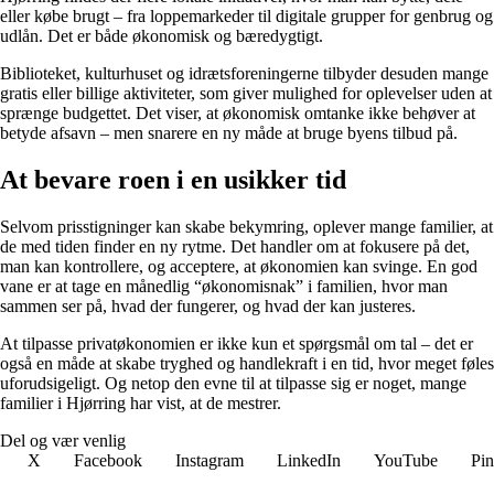
eller købe brugt – fra loppemarkeder til digitale grupper for genbrug og
udlån. Det er både økonomisk og bæredygtigt.
Biblioteket, kulturhuset og idrætsforeningerne tilbyder desuden mange
gratis eller billige aktiviteter, som giver mulighed for oplevelser uden at
sprænge budgettet. Det viser, at økonomisk omtanke ikke behøver at
betyde afsavn – men snarere en ny måde at bruge byens tilbud på.
At bevare roen i en usikker tid
Selvom prisstigninger kan skabe bekymring, oplever mange familier, at
de med tiden finder en ny rytme. Det handler om at fokusere på det,
man kan kontrollere, og acceptere, at økonomien kan svinge. En god
vane er at tage en månedlig “økonomisnak” i familien, hvor man
sammen ser på, hvad der fungerer, og hvad der kan justeres.
At tilpasse privatøkonomien er ikke kun et spørgsmål om tal – det er
også en måde at skabe tryghed og handlekraft i en tid, hvor meget føles
uforudsigeligt. Og netop den evne til at tilpasse sig er noget, mange
familier i Hjørring har vist, at de mestrer.
Del og vær venlig
X
Facebook
Instagram
LinkedIn
YouTube
Pin