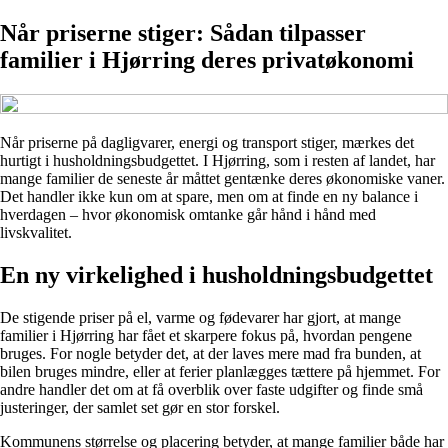
Når priserne stiger: Sådan tilpasser
familier i Hjørring deres privatøkonomi
Når priserne på dagligvarer, energi og transport stiger, mærkes det
hurtigt i husholdningsbudgettet. I Hjørring, som i resten af landet, har
mange familier de seneste år måttet gentænke deres økonomiske vaner.
Det handler ikke kun om at spare, men om at finde en ny balance i
hverdagen – hvor økonomisk omtanke går hånd i hånd med
livskvalitet.
En ny virkelighed i husholdningsbudgettet
De stigende priser på el, varme og fødevarer har gjort, at mange
familier i Hjørring har fået et skarpere fokus på, hvordan pengene
bruges. For nogle betyder det, at der laves mere mad fra bunden, at
bilen bruges mindre, eller at ferier planlægges tættere på hjemmet. For
andre handler det om at få overblik over faste udgifter og finde små
justeringer, der samlet set gør en stor forskel.
Kommunens størrelse og placering betyder, at mange familier både har